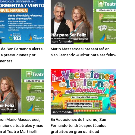
san fernando
o de San Fernando alerta
Mario Massaccesi presentará en
da precauciones por
San Fernando «Soltar para ser feliz»
rmentas
san fernando
con Mario Massaccesi,
En Vacaciones de Invierno, San
funciones teatrales y más
Fernando tendrá espectáculos
 al Teatro Martinelli
gratuitos en gran cantidad