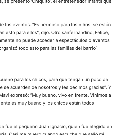
, se presentó ‘Chiquito’, el entretenedor infantil que
de los eventos. “Es hermoso para los niños, se están
 esto para ellos”, dijo. Otro sanfernandino, Felipe,
amente no puede acceder a espectáculos o eventos
ganizó todo esto para las familias del barrio”.
bueno para los chicos, para que tengan un poco de
ue se acuerden de nosotros y les decimos gracias”. Y
a Mavi expresó: “Muy bueno, vivo en frente. Vinimos a
endente es muy bueno y los chicos están todos
de fue el pequeño Juan Ignacio, quien fue elegido en
 gris. Casi me muero cuando escuche que salió mi