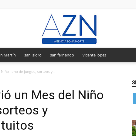
n Martín
san isidro
san fernando
vicente lopez
Agencia
Niño lleno de juegos, sorteos y...
S
ió un Mes del Niño
Zona
sorteos y
tuitos