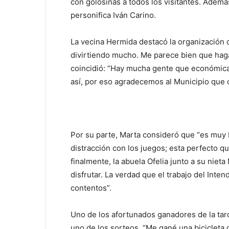
con golosinas a todos los visitantes. Además
personifica Iván Carino.
La vecina Hermida destacó la organización 
divirtiendo mucho. Me parece bien que hagan
coincidió: “Hay mucha gente que económic
así, por eso agradecemos al Municipio que or
Por su parte, Marta consideró que “es muy 
distracción con los juegos; esta perfecto q
finalmente, la abuela Ofelia junto a su niet
disfrutar. La verdad que el trabajo del Int
contentos”.
Uno de los afortunados ganadores de la tar
uno de los sorteos. “Me gané una bicicleta