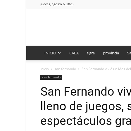
jueves, agosto 6, 2026
INICIO
CABA
tigre
provincia
Sa
Inicio
san fernando
San Fernando vivió un Mes del 
san fernando
San Fernando viv
lleno de juegos, 
espectáculos gra