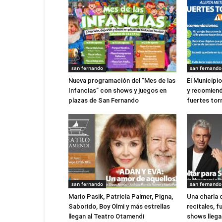
san fernando
san fernando
Nueva programación del “Mes de las
El Municipi
Infancias” con shows y juegos en
y recomien
plazas de San Fernando
fuertes to
san fernando
san fernando
Mario Pasik, Patricia Palmer, Pigna,
Una charla 
Saborido, Boy Olmi y más estrellas
recitales, 
llegan al Teatro Otamendi
shows llegan