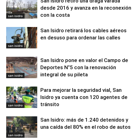
San Isidro retiró una draga varada
desde 2016 y avanza en la reconexión
con la costa
san isidro
San Isidro retirará los cables aéreos
en desuso para ordenar las calles
san isidro
San Isidro pone en valor el Campo de
Deportes N°5 con la renovación
integral de su pileta
san isidro
Para mejorar la seguridad vial, San
Isidro ya cuenta con 120 agentes de
tránsito
san isidro
San Isidro: más de 1.240 detenidos y
una caída del 80% en el robo de autos
san isidro