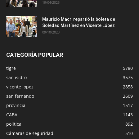
19/04/2023
Mauricio Macri repartió la boleta de
Soledad Martínez en Vicente López
09/10/2023
CATEGORÍA POPULAR
tigre
5780
san isidro
3575
vicente lopez
2858
san fernando
2609
provincia
1517
CABA
1143
politica
892
Cámaras de seguridad
510