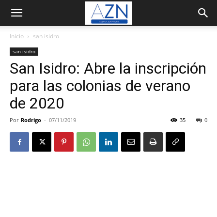
Inicio
san isidro
san isidro
San Isidro: Abre la inscripción
para las colonias de verano
de 2020
Por
Rodrigo
-
07/11/2019
35
0