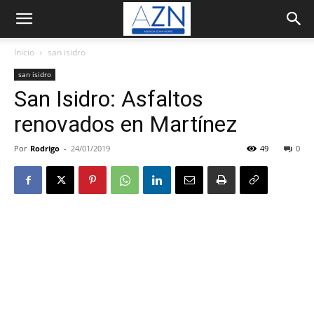
Inicio
san isidro
san isidro
San Isidro: Asfaltos
renovados en Martínez
Por
Rodrigo
-
24/01/2019
49
0