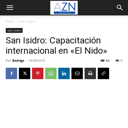
Inicio
san isidro
san isidro
San Isidro: Capacitación
internacional en «El Nido»
Por
Rodrigo
-
04/08/2018
64
0