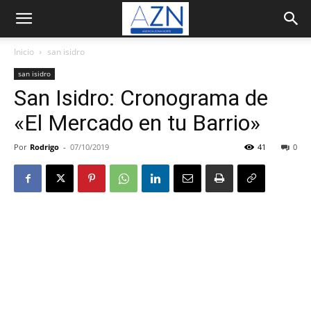
Inicio
san isidro
san isidro
San Isidro: Cronograma de
«El Mercado en tu Barrio»
Por
Rodrigo
-
07/10/2019
41
0