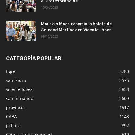
el Profesorado de...
19/04/2023
Mauricio Macri repartió la boleta de
Soledad Martínez en Vicente López
09/10/2023
CATEGORÍA POPULAR
tigre
5780
san isidro
3575
vicente lopez
2858
san fernando
2609
provincia
1517
CABA
1143
politica
892
Cámaras de seguridad
510