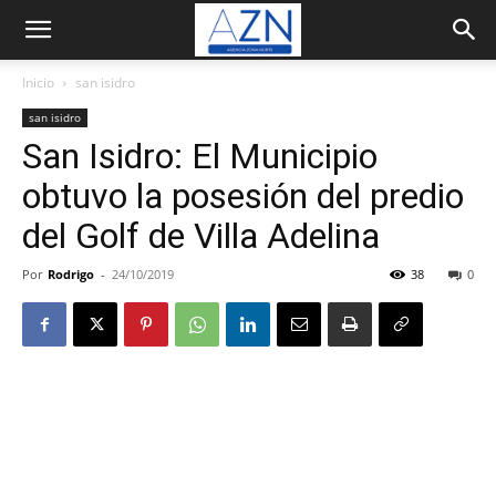
Inicio
san isidro
san isidro
San Isidro: El Municipio
obtuvo la posesión del predio
del Golf de Villa Adelina
Por
Rodrigo
-
24/10/2019
38
0