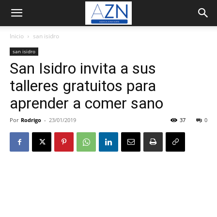
Inicio
san isidro
san isidro
San Isidro invita a sus
talleres gratuitos para
aprender a comer sano
Por
Rodrigo
-
23/01/2019
37
0