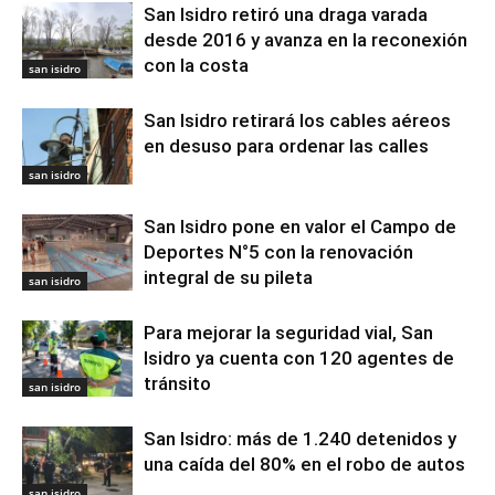
San Isidro retiró una draga varada
desde 2016 y avanza en la reconexión
con la costa
san isidro
San Isidro retirará los cables aéreos
en desuso para ordenar las calles
san isidro
San Isidro pone en valor el Campo de
Deportes N°5 con la renovación
integral de su pileta
san isidro
Para mejorar la seguridad vial, San
Isidro ya cuenta con 120 agentes de
tránsito
san isidro
San Isidro: más de 1.240 detenidos y
una caída del 80% en el robo de autos
san isidro