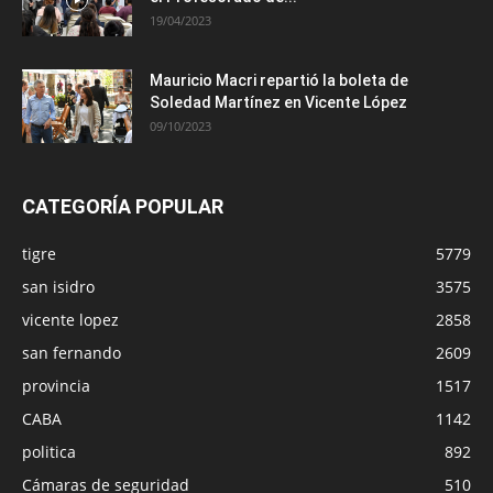
19/04/2023
Mauricio Macri repartió la boleta de
Soledad Martínez en Vicente López
09/10/2023
CATEGORÍA POPULAR
tigre
5779
san isidro
3575
vicente lopez
2858
san fernando
2609
provincia
1517
CABA
1142
politica
892
Cámaras de seguridad
510