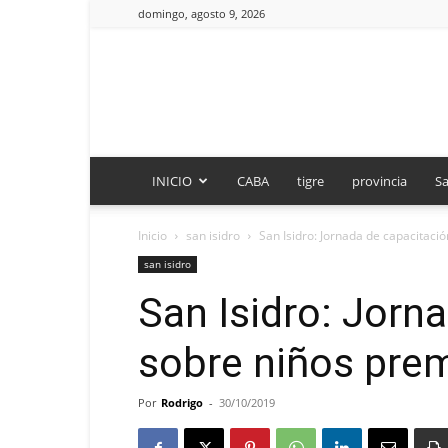
domingo, agosto 9, 2026
INICIO
CABA
tigre
provincia
Sa
Inicio
san isidro
San Isidro: Jornada de capacitaci
san isidro
San Isidro: Jorn
sobre niños pre
Por
Rodrigo
-
30/10/2019