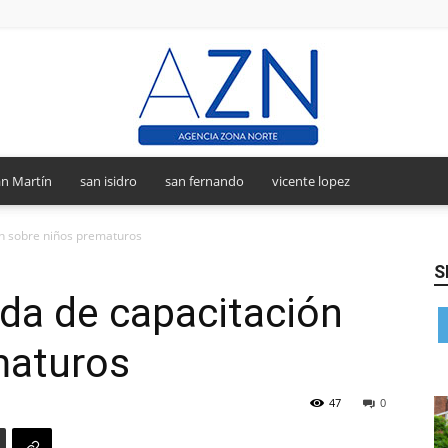
n Martín
san isidro
san fernando
vicente lopez
Agencia
ón sobre niños prematuros
S
ada de capacitación
Zona
maturos
47
0