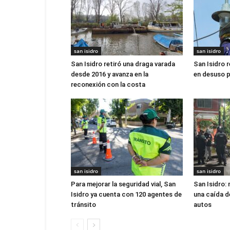
san isidro
san isidro
San Isidro retiró una draga varada
San Isidro r
desde 2016 y avanza en la
en desuso p
reconexión con la costa
san isidro
san isidro
Para mejorar la seguridad vial, San
San Isidro:
Isidro ya cuenta con 120 agentes de
una caída d
tránsito
autos