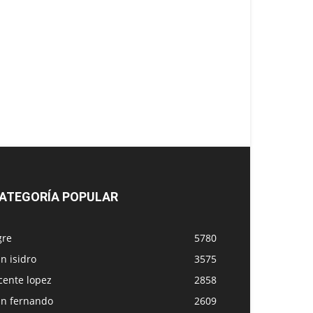
ATEGORÍA POPULAR
gre
5780
n isidro
3575
cente lopez
2858
an fernando
2609