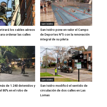
san isidro
etirará los cables aéreos
San Isidro pone en valor el Campo
ara ordenar las calles
de Deportes N°5 con la renovación
integral de su pileta
san isidro
 más de 1.240 detenidos y
San Isidro modificó el sentido de
el 80% en el robo de
circulación de dos calles en Las
Lomas