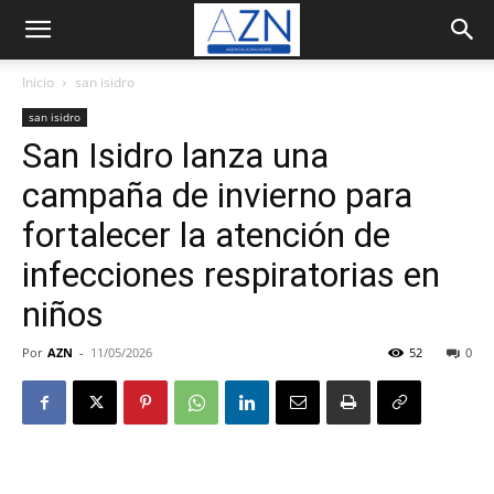
Inicio
san isidro
san isidro
San Isidro lanza una
campaña de invierno para
fortalecer la atención de
infecciones respiratorias en
niños
Por
AZN
-
11/05/2026
52
0