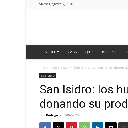
viernes, agosto 7, 2026
INICIO
CABA
tigre
provincia
Sa
Inicio
san isidro
San Isidro: los huerteros siguen 
san isidro
San Isidro: los h
donando su prod
Por
Rodrigo
-
07/04/2020