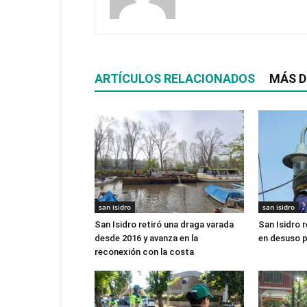
ARTÍCULOS RELACIONADOS
MÁS D
san isidro
san isidro
San Isidro retiró una draga varada
San Isidro r
desde 2016 y avanza en la
en desuso p
reconexión con la costa