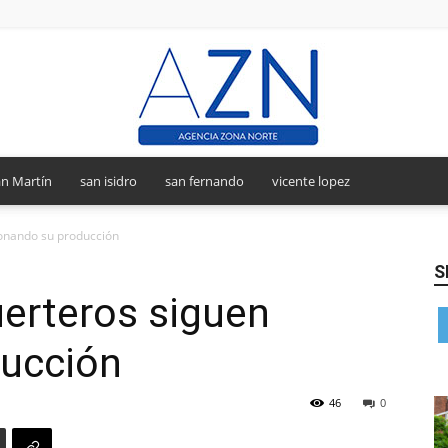
n Martín
san isidro
san fernando
vicente lopez
Agencia
donando su producción
S
uerteros siguen
Zona
ucción
46
0