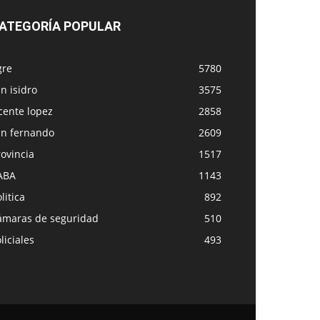
ATEGORÍA POPULAR
gre
5780
n isidro
3575
cente lopez
2858
an fernando
2609
ovincia
1517
ABA
1143
litica
892
ámaras de seguridad
510
liciales
493