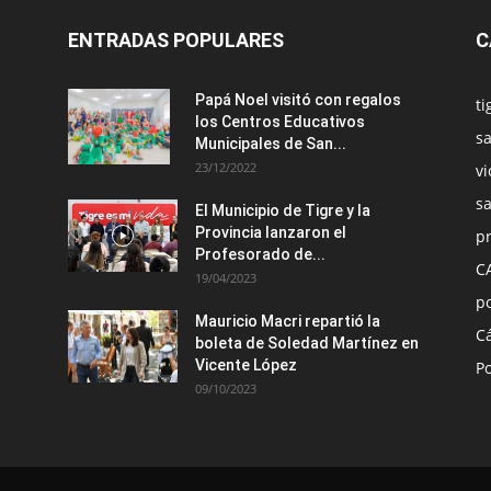
ENTRADAS POPULARES
C
Papá Noel visitó con regalos
ti
los Centros Educativos
sa
Municipales de San...
23/12/2022
vi
s
El Municipio de Tigre y la
Provincia lanzaron el
pr
Profesorado de...
C
19/04/2023
po
Mauricio Macri repartió la
C
boleta de Soledad Martínez en
Vicente López
Po
09/10/2023