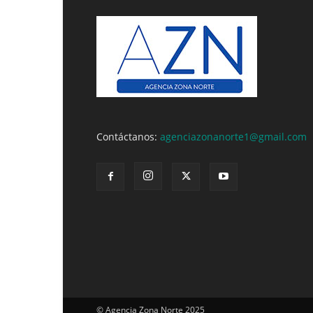
Contáctanos:
agenciazonanorte1@gmail.com
© Agencia Zona Norte 2025