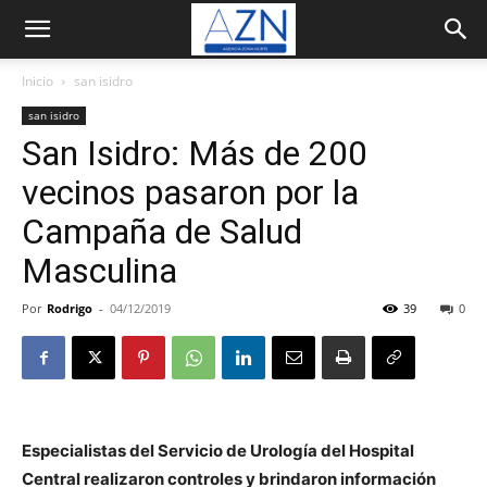
Inicio
san isidro
san isidro
San Isidro: Más de 200
vecinos pasaron por la
Campaña de Salud
Masculina
Por
Rodrigo
-
04/12/2019
39
0
Especialistas del Servicio de Urología del Hospital
Central realizaron controles y brindaron información