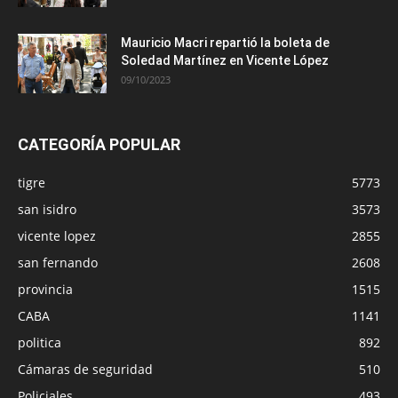
Mauricio Macri repartió la boleta de
Soledad Martínez en Vicente López
09/10/2023
CATEGORÍA POPULAR
tigre
5773
san isidro
3573
vicente lopez
2855
san fernando
2608
provincia
1515
CABA
1141
politica
892
Cámaras de seguridad
510
Policiales
493