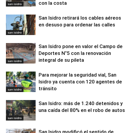
con la costa
san isidro
San Isidro retirará los cables aéreos
en desuso para ordenar las calles
san isidro
San Isidro pone en valor el Campo de
Deportes N°5 con la renovación
integral de su pileta
san isidro
Para mejorar la seguridad vial, San
Isidro ya cuenta con 120 agentes de
tránsito
san isidro
San Isidro: más de 1.240 detenidos y
una caída del 80% en el robo de autos
san isidro
San Isidro modificó el sentido de