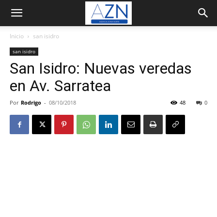
Inicio
san isidro
san isidro
San Isidro: Nuevas veredas
en Av. Sarratea
Por
Rodrigo
-
08/10/2018
48
0