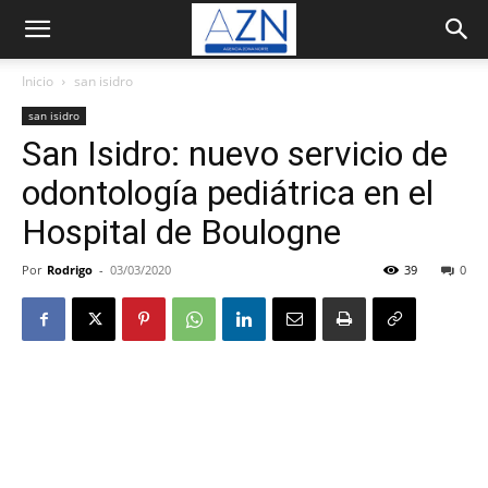
Inicio
san isidro
san isidro
San Isidro: nuevo servicio de
odontología pediátrica en el
Hospital de Boulogne
Por
Rodrigo
-
03/03/2020
39
0