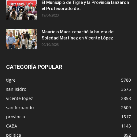
El Municipio de Tigre y la Provincia lanzaron
el Profesorado de...
19/04/2023
Mauricio Macri repartió la boleta de
Soledad Martínez en Vicente López
09/10/2023
CATEGORÍA POPULAR
tigre
5780
san isidro
3575
vicente lopez
2858
san fernando
2609
provincia
1517
CABA
1143
politica
892