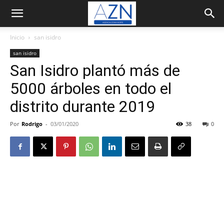
Inicio
san isidro
san isidro
San Isidro plantó más de
5000 árboles en todo el
distrito durante 2019
Por
Rodrigo
-
03/01/2020
38
0