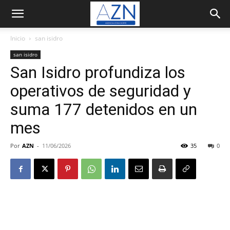
Inicio
san isidro
san isidro
San Isidro profundiza los
operativos de seguridad y
suma 177 detenidos en un
mes
Por
AZN
-
11/06/2026
35
0