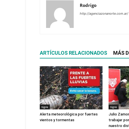
Rodrigo
http://agenciazonanorte.com.ar/
ARTÍCULOS RELACIONADOS
MÁS D
tigre
tigre
Alerta meteorológica por fuertes
Julio Zamor
vientos y tormentas
trabajar por
nuestro dist