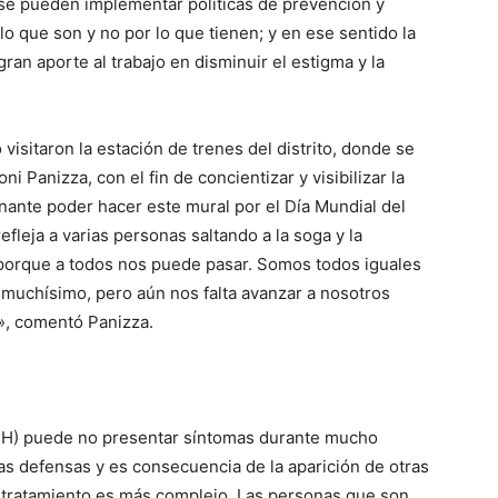
 se pueden implementar políticas de prevención y
lo que son y no por lo que tienen; y en ese sentido la
ran aporte al trabajo en disminuir el estigma y la
visitaron la estación de trenes del distrito, donde se
oni Panizza, con el fin de concientizar y visibilizar la
inante poder hacer este mural por el Día Mundial del
efleja a varias personas saltando a la soga y la
 porque a todos nos puede pasar. Somos todos iguales
 muchísimo, pero aún nos falta avanzar a nosotros
r», comentó Panizza.
VIH) puede no presentar síntomas durante mucho
las defensas y es consecuencia de la aparición de otras
l tratamiento es más complejo. Las personas que son