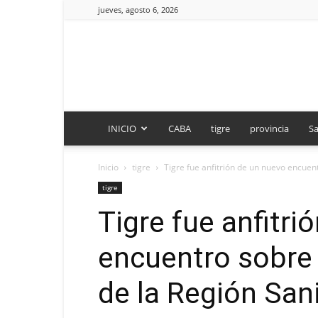
jueves, agosto 6, 2026
INICIO
CABA
tigre
provincia
Sa
Inicio
tigre
Tigre fue anfitrión de un nuevo encuent
tigre
Tigre fue anfitri
encuentro sobre 
de la Región Sani