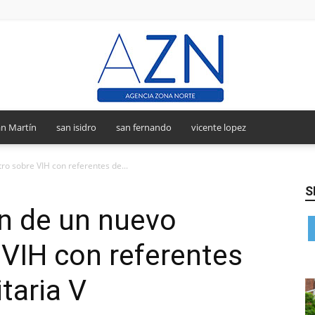
n Martín
san isidro
san fernando
vicente lopez
Agencia
ro sobre VIH con referentes de...
S
ón de un nuevo
Zona
VIH con referentes
taria V