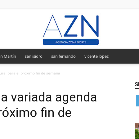
n Martín
san isidro
san fernando
vicente lopez
Agencia
ural para el próximo fin de semana
S
na variada agenda
Zona
próximo fin de