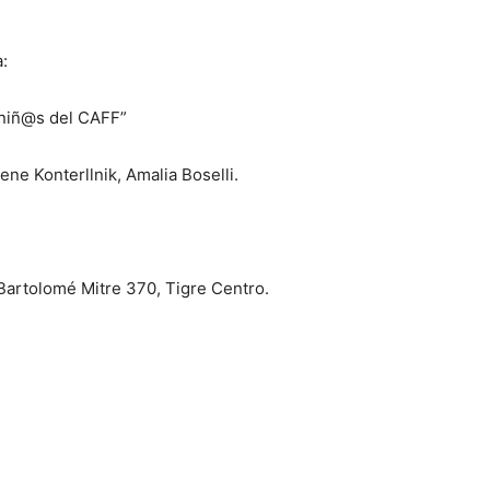
:
 niñ@s del CAFF”
rene Konterllnik, Amalia Boselli.
 Bartolomé Mitre 370, Tigre Centro.