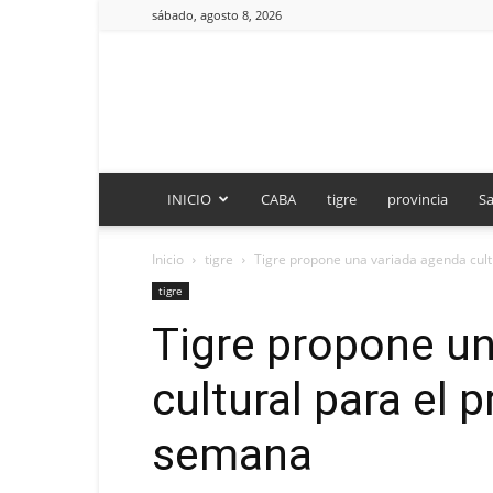
sábado, agosto 8, 2026
INICIO
CABA
tigre
provincia
Sa
Inicio
tigre
Tigre propone una variada agenda cult
tigre
Tigre propone u
cultural para el 
semana