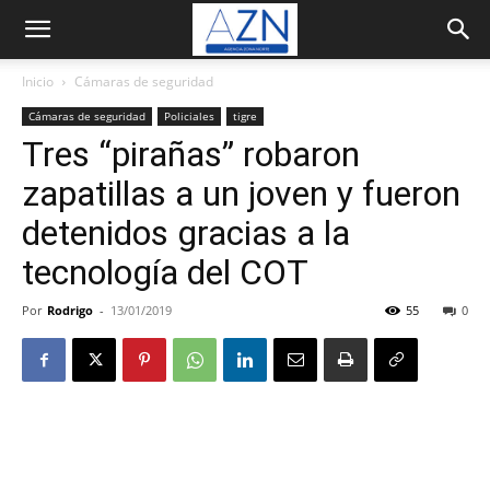
Inicio
Cámaras de seguridad
Cámaras de seguridad
Policiales
tigre
Tres “pirañas” robaron
zapatillas a un joven y fueron
detenidos gracias a la
tecnología del COT
Por
Rodrigo
-
13/01/2019
55
0