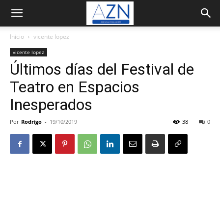
Inicio
vicente lopez
vicente lopez
Últimos días del Festival de
Teatro en Espacios
Inesperados
Por
Rodrigo
-
19/10/2019
38
0