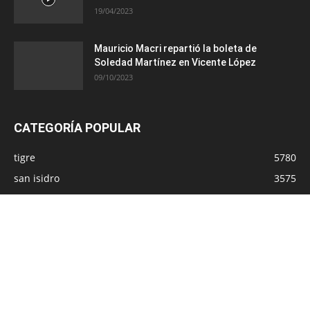
19/04/2023
Mauricio Macri repartió la boleta de
Soledad Martínez en Vicente López
09/10/2023
CATEGORÍA POPULAR
tigre
5780
san isidro
3575
vicente lopez
2858
san fernando
2609
provincia
1517
CABA
1143
politica
892
Cámaras de seguridad
510