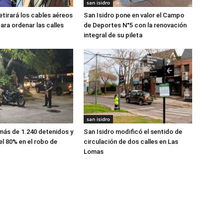
san isidro
etirará los cables aéreos
San Isidro pone en valor el Campo
ara ordenar las calles
de Deportes N°5 con la renovación
integral de su pileta
san isidro
 más de 1.240 detenidos y
San Isidro modificó el sentido de
el 80% en el robo de
circulación de dos calles en Las
Lomas