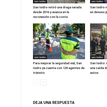
san isidro
san isidro
San Isidro retiró una draga varada
San Isidro r
desde 2016 y avanza en la
en desuso p
reconexión con la costa
san isidro
san isidro
Para mejorar la seguridad vial, San
San Isidro:
Isidro ya cuenta con 120 agentes de
una caída d
tránsito
autos
DEJA UNA RESPUESTA