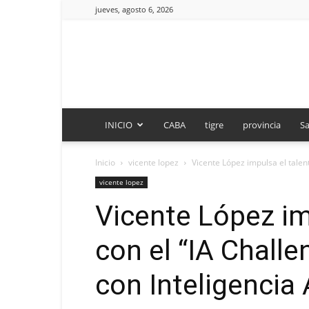
jueves, agosto 6, 2026
INICIO
CABA
tigre
provincia
Sa
Inicio
vicente lopez
Vicente López impulsa el talent
vicente lopez
Vicente López im
con el “IA Chall
con Inteligencia A