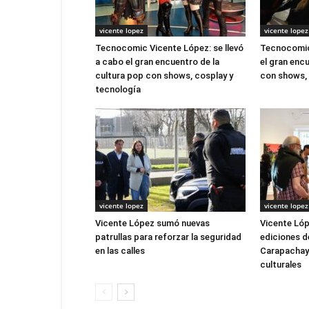
vicente lopez
vicente lopez
Tecnocomic Vicente López: se llevó
Tecnocomic
a cabo el gran encuentro de la
el gran enc
cultura pop con shows, cosplay y
con shows, 
tecnología
vicente lopez
vicente lopez
Vicente López sumó nuevas
Vicente Lóp
patrullas para reforzar la seguridad
ediciones de
en las calles
Carapachay
culturales