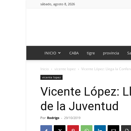
sábado, agosto 8, 2026
INICIO
CABA
tigre
provincia
Sa
Inicio
vicente lopez
Vicente López: Llega la Confer
vicente lopez
Vicente López: L
de la Juventud
Por
Rodrigo
-
29/10/2019