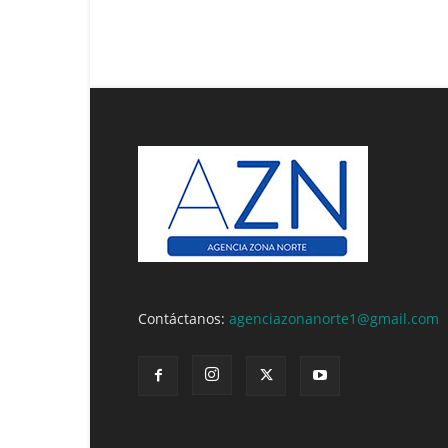
Contáctanos:
agenciazonanorte1@gmail.com