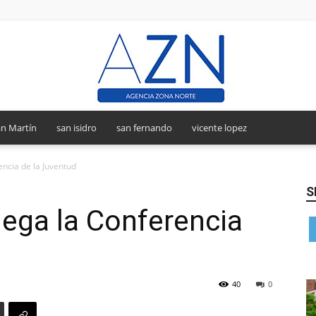
n Martín
san isidro
san fernando
vicente lopez
Agencia
encia de la Juventud
S
lega la Conferencia
Zona
40
0