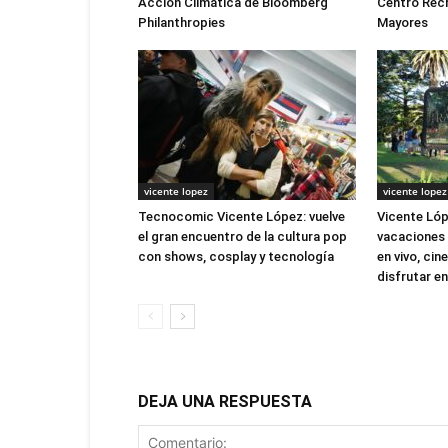
Acción Climática de Bloomberg
Centro Recr
Philanthropies
Mayores
vicente lopez
vicente lopez
Tecnocomic Vicente López: vuelve
Vicente Lóp
el gran encuentro de la cultura pop
vacaciones 
con shows, cosplay y tecnología
en vivo, cin
disfrutar en
DEJA UNA RESPUESTA