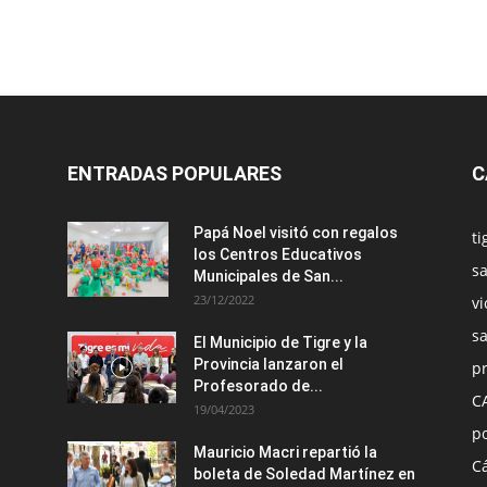
ENTRADAS POPULARES
C
Papá Noel visitó con regalos
ti
los Centros Educativos
sa
Municipales de San...
23/12/2022
vi
s
El Municipio de Tigre y la
Provincia lanzaron el
pr
Profesorado de...
C
19/04/2023
po
Mauricio Macri repartió la
C
boleta de Soledad Martínez en