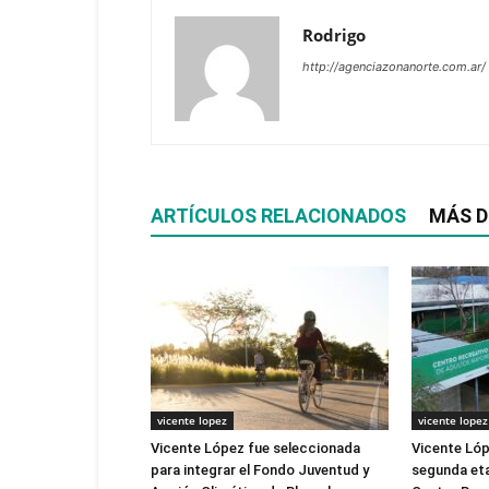
Rodrigo
http://agenciazonanorte.com.ar/
ARTÍCULOS RELACIONADOS
MÁS D
vicente lopez
vicente lopez
Vicente López fue seleccionada
Vicente Lóp
para integrar el Fondo Juventud y
segunda eta