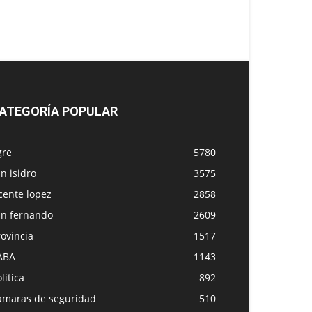
ATEGORÍA POPULAR
gre
5780
n isidro
3575
cente lopez
2858
an fernando
2609
ovincia
1517
ABA
1143
litica
892
ámaras de seguridad
510