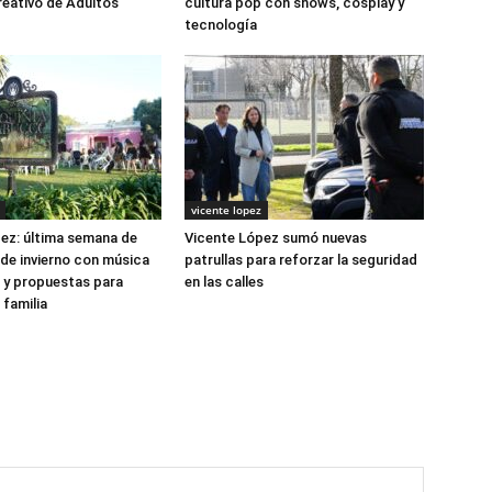
eativo de Adultos
cultura pop con shows, cosplay y
tecnología
vicente lopez
ez: última semana de
Vicente López sumó nuevas
de invierno con música
patrullas para reforzar la seguridad
e y propuestas para
en las calles
 familia