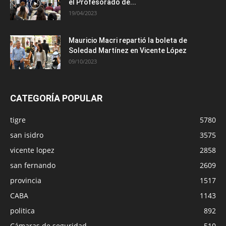
el Profesorado de...
19/04/2023
Mauricio Macri repartió la boleta de
Soledad Martínez en Vicente López
09/10/2023
CATEGORÍA POPULAR
tigre
5780
san isidro
3575
vicente lopez
2858
san fernando
2609
provincia
1517
CABA
1143
politica
892
Cámaras de seguridad
510