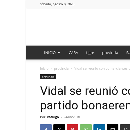
sábado, agosto 8, 2026
INICIO
CABA
tigre
provincia
Sa
Inicio
provincia
Vidal se reunió con comerciantes 
provincia
Vidal se reunió 
partido bonaere
Por
Rodrigo
-
24/08/2018