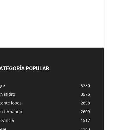
ATEGORÍA POPULAR
gre
5780
n isidro
3575
cente lopez
2858
an fernando
2609
ovincia
1517
ABA
1143