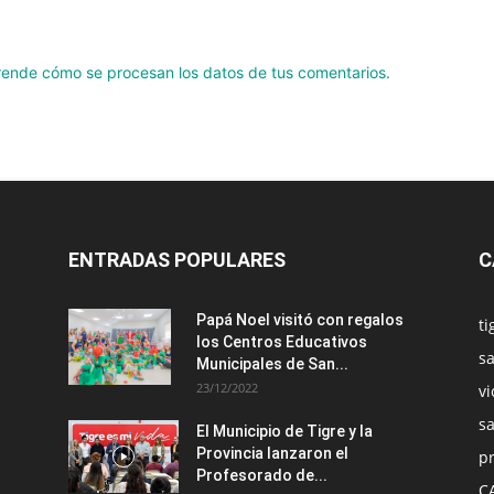
ende cómo se procesan los datos de tus comentarios.
ENTRADAS POPULARES
C
Papá Noel visitó con regalos
ti
los Centros Educativos
sa
Municipales de San...
23/12/2022
vi
s
El Municipio de Tigre y la
Provincia lanzaron el
pr
Profesorado de...
C