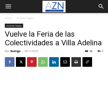
Inicio
vicente lopez
vicente lopez
Vuelve la Feria de las
Colectividades a Villa Adelina
Por
Rodrigo
-
30/11/2018
36
0