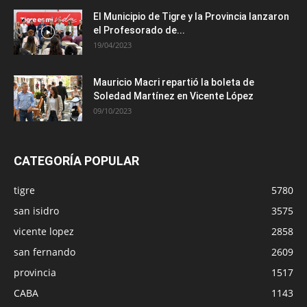
El Municipio de Tigre y la Provincia lanzaron
el Profesorado de...
19/04/2023
Mauricio Macri repartió la boleta de
Soledad Martínez en Vicente López
09/10/2023
CATEGORÍA POPULAR
tigre
5780
san isidro
3575
vicente lopez
2858
san fernando
2609
provincia
1517
CABA
1143