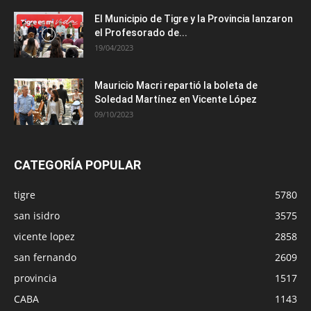
El Municipio de Tigre y la Provincia lanzaron
el Profesorado de...
19/04/2023
Mauricio Macri repartió la boleta de
Soledad Martínez en Vicente López
09/10/2023
CATEGORÍA POPULAR
tigre
5780
san isidro
3575
vicente lopez
2858
san fernando
2609
provincia
1517
CABA
1143