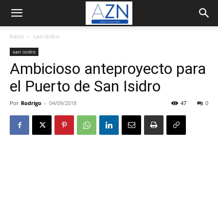
Inicio
san isidro
san isidro
Ambicioso anteproyecto para
el Puerto de San Isidro
Por
Rodrigo
-
04/09/2018
47
0