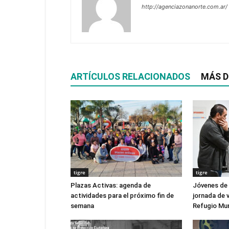
http://agenciazonanorte.com.ar/
ARTÍCULOS RELACIONADOS
MÁS D
tigre
tigre
Plazas Activas: agenda de
Jóvenes de
actividades para el próximo fin de
jornada de v
semana
Refugio Mun