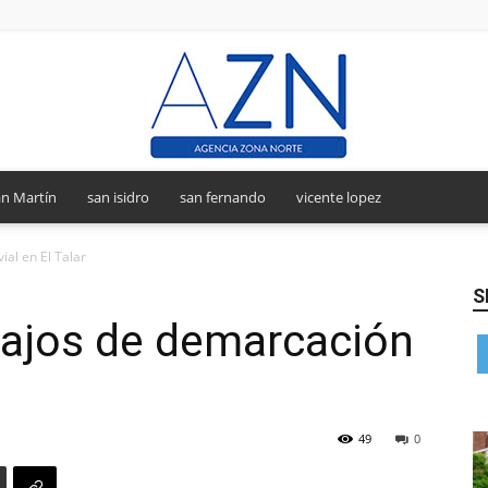
n Martín
san isidro
san fernando
vicente lopez
Agencia
ial en El Talar
S
abajos de demarcación
Zona
49
0