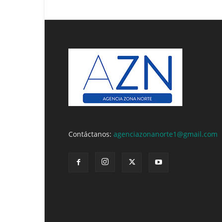
Contáctanos:
agenciazonanorte1@gmail.com