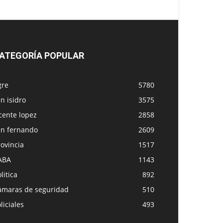
ATEGORÍA POPULAR
gre
5780
n isidro
3575
cente lopez
2858
an fernando
2609
ovincia
1517
ABA
1143
litica
892
ámaras de seguridad
510
liciales
493