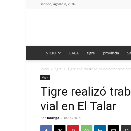
sábado, agosto 8, 2026
INICIO
CABA
tigre
provincia
Sa
Inicio
tigre
Tigre realizó trabajos de demarcación v
tigre
Tigre realizó tr
vial en El Talar
Por
Rodrigo
-
04/09/2018