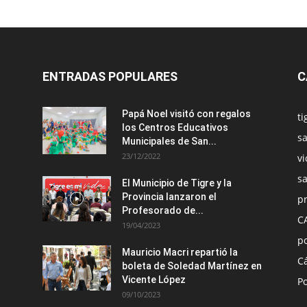
ENTRADAS POPULARES
C
Papá Noel visitó con regalos
ti
los Centros Educativos
sa
Municipales de San...
23/12/2022
vi
s
El Municipio de Tigre y la
Provincia lanzaron el
pr
Profesorado de...
C
19/04/2023
po
Mauricio Macri repartió la
C
boleta de Soledad Martínez en
Vicente López
Po
09/10/2023