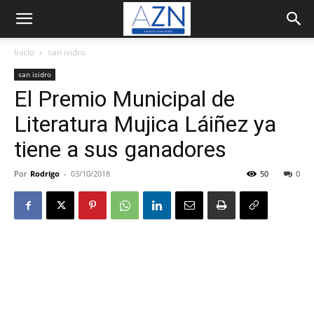
Inicio
san isidro
san isidro
El Premio Municipal de
Literatura Mujica Láiñez ya
tiene a sus ganadores
Por
Rodrigo
-
03/10/2018
50
0