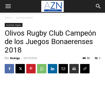
Inicio
vicente lopez
vicente lopez
Olivos Rugby Club Campeón
de los Juegos Bonaerenses
2018
Por
Rodrigo
-
03/10/2018
80
0