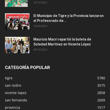
23/12/2022
El Municipio de Tigre y la Provincia lanzaron
el Profesorado de...
19/04/2023
Mauricio Macri repartió la boleta de
Soledad Martínez en Vicente López
09/10/2023
CATEGORÍA POPULAR
tigre
5780
san isidro
3575
vicente lopez
2858
san fernando
2609
provincia
1517