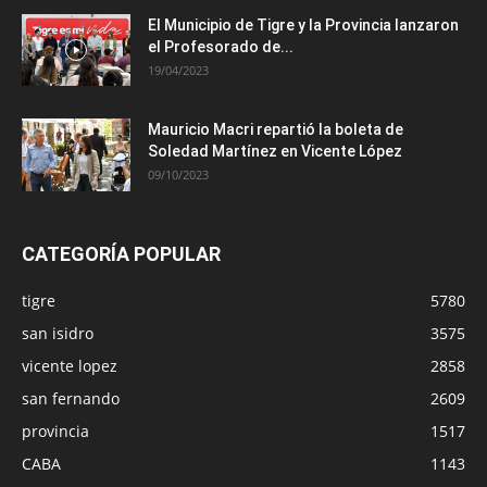
El Municipio de Tigre y la Provincia lanzaron
el Profesorado de...
19/04/2023
Mauricio Macri repartió la boleta de
Soledad Martínez en Vicente López
09/10/2023
CATEGORÍA POPULAR
tigre
5780
san isidro
3575
vicente lopez
2858
san fernando
2609
provincia
1517
CABA
1143