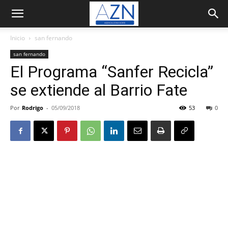
Inicio
san fernando
san fernando
El Programa “Sanfer Recicla”
se extiende al Barrio Fate
Por
Rodrigo
-
05/09/2018
53
0