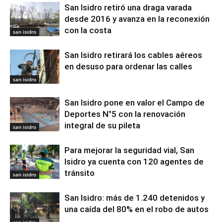
San Isidro retiró una draga varada
desde 2016 y avanza en la reconexión
con la costa
san isidro
San Isidro retirará los cables aéreos
en desuso para ordenar las calles
san isidro
San Isidro pone en valor el Campo de
Deportes N°5 con la renovación
integral de su pileta
san isidro
Para mejorar la seguridad vial, San
Isidro ya cuenta con 120 agentes de
tránsito
san isidro
San Isidro: más de 1.240 detenidos y
una caída del 80% en el robo de autos
san isidro