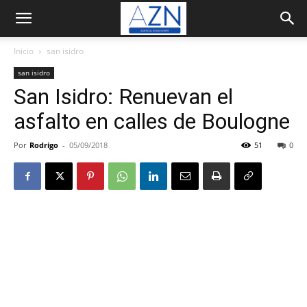
Inicio
san isidro
san isidro
San Isidro: Renuevan el
asfalto en calles de Boulogne
Por
Rodrigo
-
05/09/2018
51
0