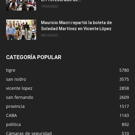
19/04/2023
Mauricio Macri repartió la boleta de
Soledad Martínez en Vicente López
09/10/2023
CATEGORÍA POPULAR
tigre
5780
san isidro
3575
vicente lopez
2858
san fernando
2609
provincia
1517
CABA
1143
politica
892
Cámaras de seguridad
510