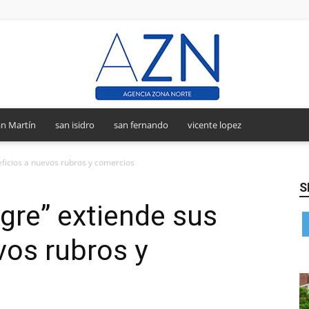
n Martín
san isidro
san fernando
vicente lopez
Agencia
neficios a nuevos rubros y comercios
S
igre” extiende sus
Zona
vos rubros y