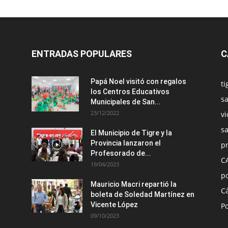
ENTRADAS POPULARES
C
Papá Noel visitó con regalos
ti
los Centros Educativos
sa
Municipales de San...
23/12/2022
vi
s
El Municipio de Tigre y la
Provincia lanzaron el
pr
Profesorado de...
C
19/04/2023
po
Mauricio Macri repartió la
C
boleta de Soledad Martínez en
Vicente López
Po
09/10/2023