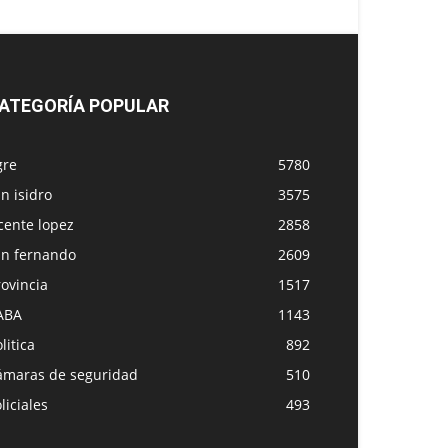
ATEGORÍA POPULAR
gre
5780
n isidro
3575
cente lopez
2858
an fernando
2609
ovincia
1517
ABA
1143
litica
892
ámaras de seguridad
510
liciales
493