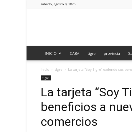
sábado, agosto 8, 2026
INICIO
CABA
tigre
provincia
Sa
Inicio
tigre
La tarjeta “Soy Tigre” extiende sus be
tigre
La tarjeta “Soy T
beneficios a nue
comercios