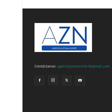
Contáctanos:
agenciazonanorte1@gmail.com