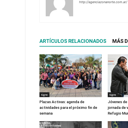
http://agenciazonanorte.com.ar/
ARTÍCULOS RELACIONADOS
MÁS D
tigre
tigre
Plazas Activas: agenda de
Jóvenes de
actividades para el próximo fin de
jornada de v
semana
Refugio Mun