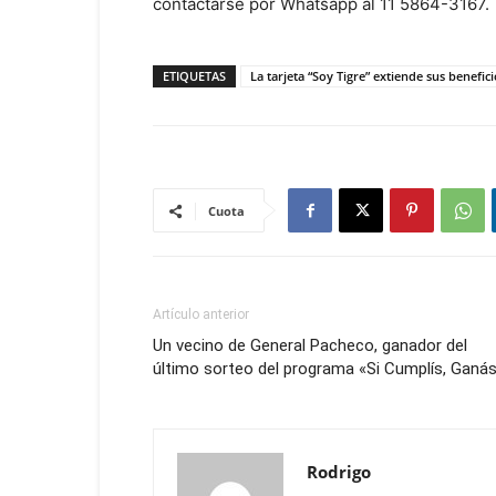
contactarse por Whatsapp al 11 5864-3167.
ETIQUETAS
La tarjeta “Soy Tigre” extiende sus benefi
Cuota
Artículo anterior
Un vecino de General Pacheco, ganador del
último sorteo del programa «Si Cumplís, Ganá
Rodrigo