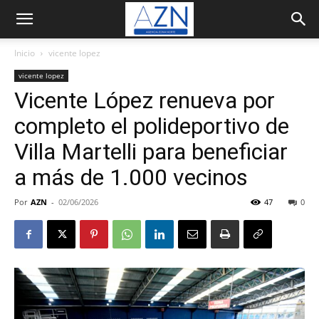
Inicio
vicente lopez
vicente lopez
Vicente López renueva por
completo el polideportivo de
Villa Martelli para beneficiar
a más de 1.000 vecinos
Por
AZN
-
02/06/2026
47
0