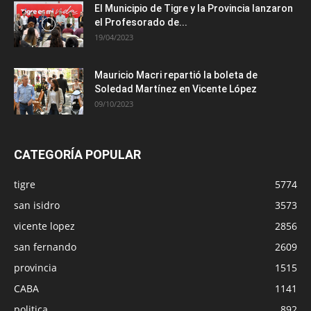
El Municipio de Tigre y la Provincia lanzaron
el Profesorado de...
19/04/2023
Mauricio Macri repartió la boleta de
Soledad Martínez en Vicente López
09/10/2023
CATEGORÍA POPULAR
tigre
5774
san isidro
3573
vicente lopez
2856
san fernando
2609
provincia
1515
CABA
1141
politica
892